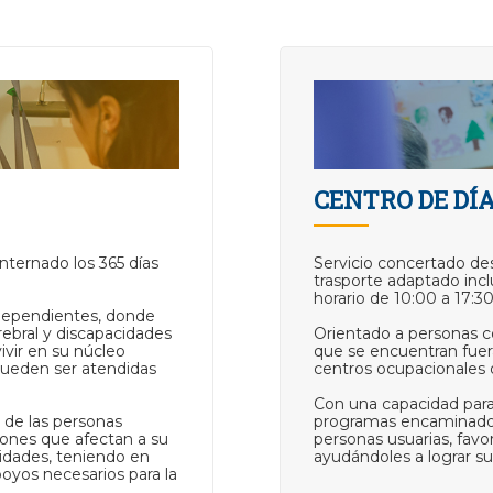
CENTRO DE DÍ
nternado los 365 días
Servicio concertado de
trasporte adaptado incl
horario de 10:00 a 17:30
ndependientes, donde
ebral y discapacidades
Orientado a personas co
ivir en su núcleo
que se encuentran fuera
 pueden ser atendidas
centros ocupacionales
Con una capacidad para -
 de las personas
programas encaminados 
iones que afectan a su
personas usuarias, favo
idades, teniendo en
ayudándoles a lograr 
oyos necesarios para la