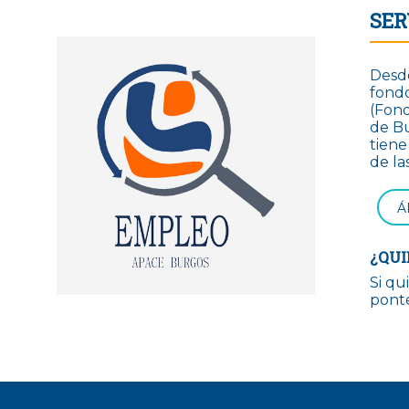
SER
Desde
fondo
(Fond
de Bu
tien
de la
Á
¿QUI
Si qu
ponte