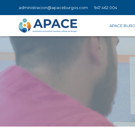
administracion@apaceburgos.com
947 462 004
APACE BUR