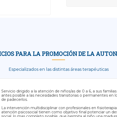
ICIOS PARA LA PROMOCIÓN DE LA AUTO
Especializados en las distintas áreas terapéuticas
Servicio dirigido a la atención de niños/as de 0 a 6, a sus familia
antes posible a las necesidades transitorias o permanentes en lo
de padecerlos.
La intervención multidisciplinar con profesionales en fisioterapi
atención psicosocial tienen como objetivo final potenciar un desarr
social, lo mas completo posible, que permita al niño una madu