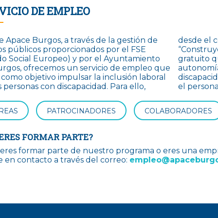
VICIO DE EMPLEO
 Apace Burgos, a través de la gestión de
desde el 
s públicos proporcionados por el FSE
“Construy
o Social Europeo) y por el Ayuntamiento
gratuito q
rgos, ofrecemos un servicio de empleo que
autonomía
e como
objetivo impulsar la inclusión laboral
discapaci
s personas con discapacidad.
Para ello,
el personal
REAS
PATROCINADORES
COLABORADORES
ERES FORMAR PARTE?
ieres formar parte de nuestro programa o eres una emp
 en contacto a través del correo:
empleo@apaceburg