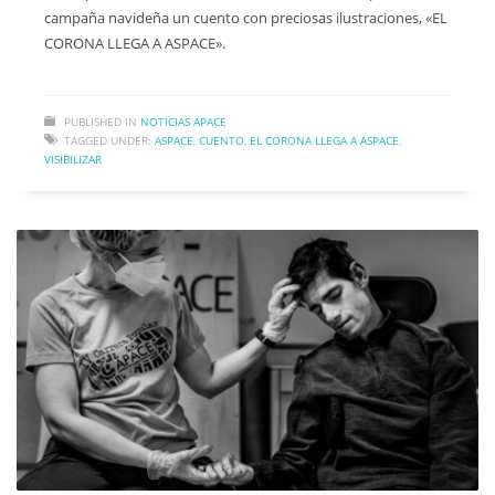
campaña navideña un cuento con preciosas ilustraciones, «EL
CORONA LLEGA A ASPACE».
PUBLISHED IN
NOTICIAS APACE
TAGGED UNDER:
ASPACE
,
CUENTO
,
EL CORONA LLEGA A ASPACE
,
VISIBILIZAR