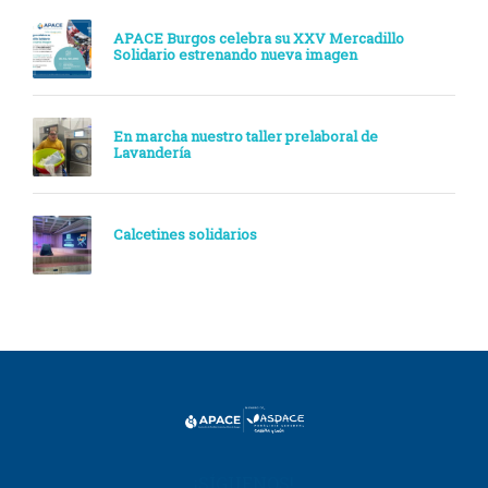
APACE Burgos celebra su XXV Mercadillo
Solidario estrenando nueva imagen
En marcha nuestro taller prelaboral de
Lavandería
Calcetines solidarios
¡SÍGUENOS!