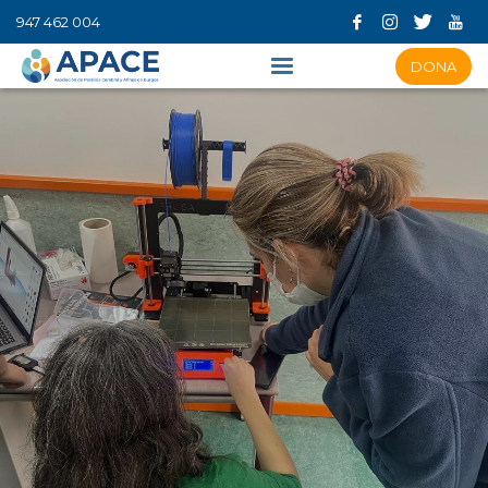
947 462 004
DONA